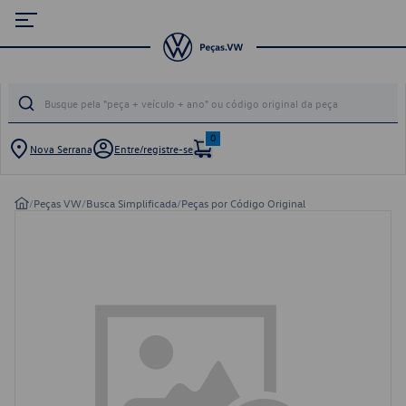
0
Nova Serrana
Entre/registre-se
/
Peças VW
/
Busca Simplificada
/
Peças por Código Original