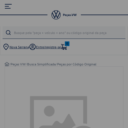
0
Nova Serrana
Entre/registre-se
/
Peças VW
/
Busca Simplificada
/
Peças por Código Original