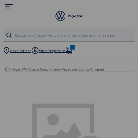
0
Nova Serrana
Entre/registre-se
/
Peças VW
/
Busca Simplificada
/
Peças por Código Original