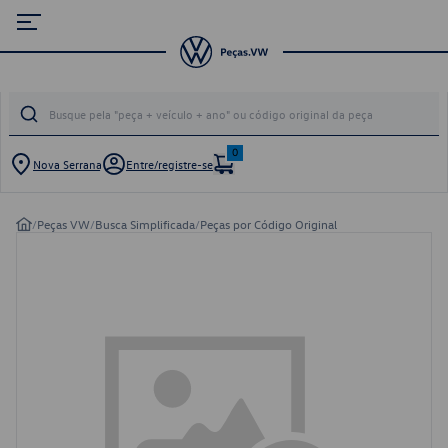
0
Nova Serrana
Entre/registre-se
/
Peças VW
/
Busca Simplificada
/
Peças por Código Original