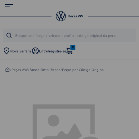
0
Nova Serrana
Entre/registre-se
/
Peças VW
/
Busca Simplificada
/
Peças por Código Original