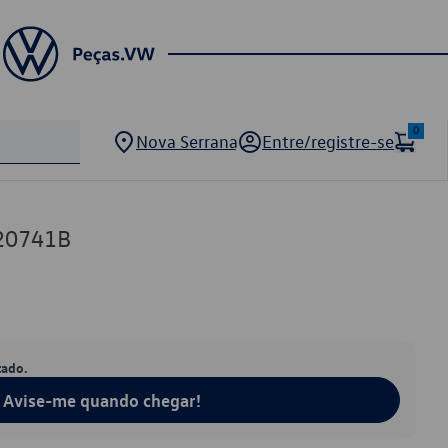
0
Nova Serrana
Entre/registre-se
20741B
tado.
Avise-me quando chegar!