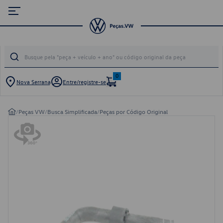
0
Nova Serrana
Entre/registre-se
/
Peças VW
/
Busca Simplificada
/
Peças por Código Original