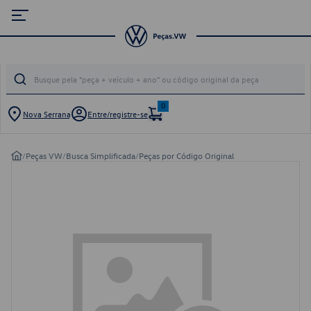
0
Nova Serrana
Entre/registre-se
/
Peças VW
/
Busca Simplificada
/
Peças por Código Original