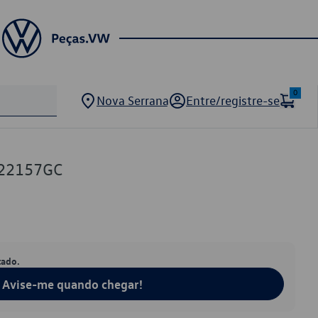
0
Nova Serrana
Entre/registre-se
122157GC
tado.
Avise-me quando chegar!