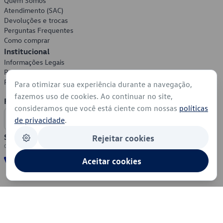
Quem Somos
Atendimento (SAC)
Devoluções e trocas
Perguntas Frequentes
Como comprar
Institucional
Informações Legais
Política de Privacidade
Política de Cookies
Para otimizar sua experiência durante a navegação,
fazemos uso de cookies. Ao continuar no site,
Formas de Pagamento
consideramos que você está ciente com nossas
políticas
de privacidade
.
Segurança
Rejeitar cookies
Aceitar cookies
© 2026 - Volkswagen do Brasil - Todos os direitos reservados