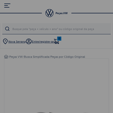
0
Nova Serrana
Entre/registre-se
/
Peças VW
/
Busca Simplificada
/
Peças por Código Original