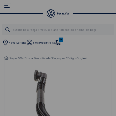
0
Nova Serrana
Entre/registre-se
/
Peças VW
/
Busca Simplificada
/
Peças por Código Original