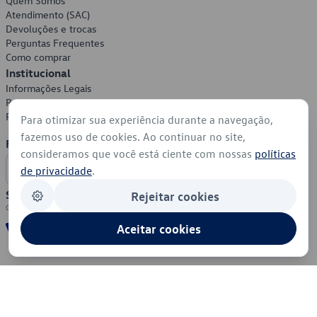
Quem Somos
Atendimento (SAC)
Devoluções e trocas
Perguntas Frequentes
Como comprar
Institucional
Informações Legais
Política de Privacidade
Política de Cookies
Para otimizar sua experiência durante a navegação,
fazemos uso de cookies. Ao continuar no site,
Formas de Pagamento
consideramos que você está ciente com nossas
políticas
de privacidade
.
Segurança
Rejeitar cookies
Aceitar cookies
© 2026 - Volkswagen do Brasil - Todos os direitos reservados