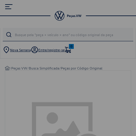
0
Nova Serrana
Entre/registre-se
/
Peças VW
/
Busca Simplificada
/
Peças por Código Original