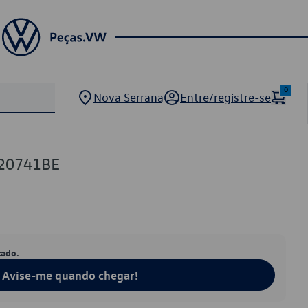
0
Nova Serrana
Entre/registre-se
20741BE
tado.
Avise-me quando chegar!