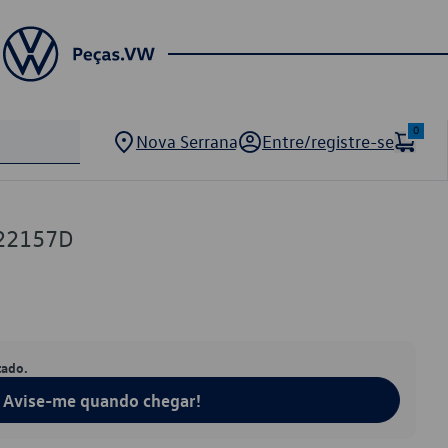
0
Nova Serrana
Entre/registre-se
22157D
tado.
Avise-me quando chegar!