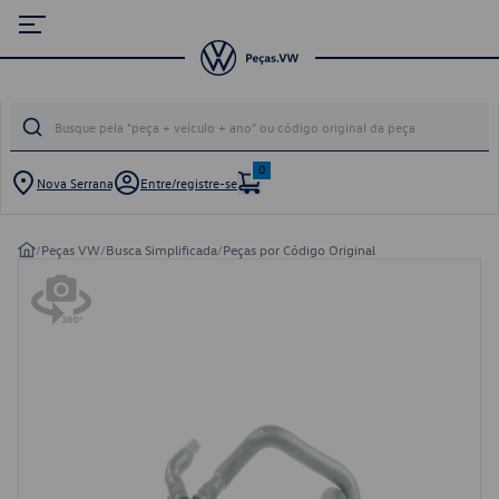
0
Nova Serrana
Entre/registre-se
/
Peças VW
/
Busca Simplificada
/
Peças por Código Original