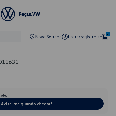
0
Nova Serrana
Entre/registre-se
011631
tado.
Avise-me quando chegar!