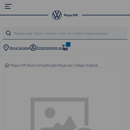
0
Nova Serrana
Entre/registre-se
/
Peças VW
/
Busca Simplificada
/
Peças por Código Original