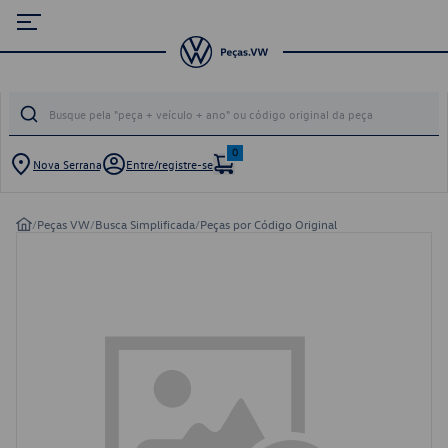
0
Nova Serrana
Entre/registre-se
/
Peças VW
/
Busca Simplificada
/
Peças por Código Original