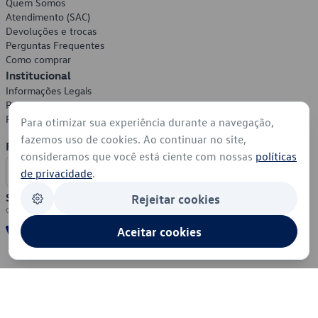
Quem Somos
Atendimento (SAC)
Devoluções e trocas
Perguntas Frequentes
Como comprar
Institucional
Informações Legais
Política de Privacidade
Política de Cookies
Para otimizar sua experiência durante a navegação,
fazemos uso de cookies. Ao continuar no site,
Formas de Pagamento
consideramos que você está ciente com nossas
políticas
de privacidade
.
Segurança
Rejeitar cookies
Aceitar cookies
© 2026 - Volkswagen do Brasil - Todos os direitos reservados