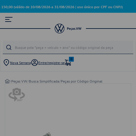
0 (válido de 10/08/2026 a 31/08/2026 | uso único por CPF ou CNPJ)
0
Nova Serrana
Entre/registre-se
/
Peças VW
/
Busca Simplificada
/
Peças por Código Original