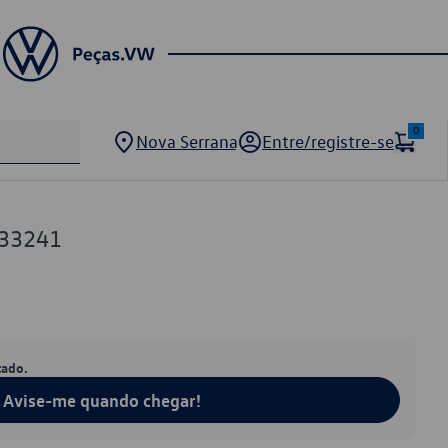
0
Nova Serrana
Entre/registre-se
33241
tado.
Avise-me quando chegar!