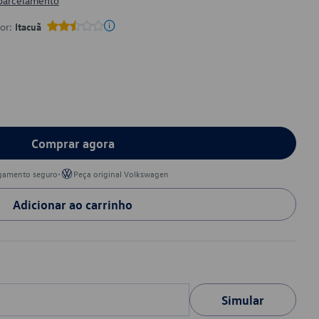
 parcelamento
por:
Itacuã
Comprar agora
•
gamento seguro
Peça original Volkswagen
Adicionar ao carrinho
Simular