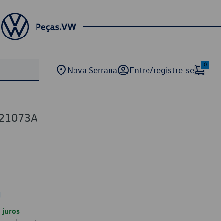
0
Nova Serrana
Entre/registre-se
121073A
juros