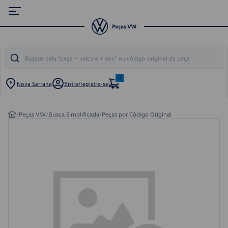
0
Nova Serrana
Entre/registre-se
/
Peças VW
/
Busca Simplificada
/
Peças por Código Original