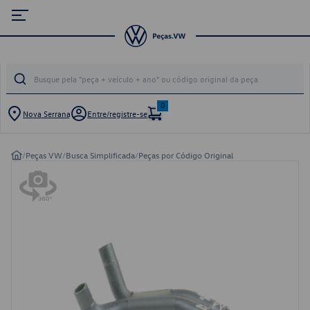
0
Nova Serrana
Entre/registre-se
/
Peças VW
/
Busca Simplificada
/
Peças por Código Original