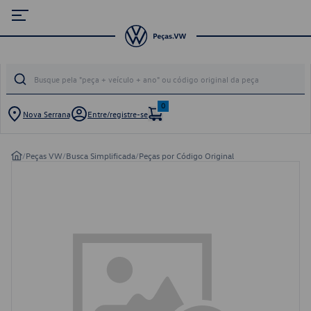
0
Nova Serrana
Entre/registre-se
/
Peças VW
/
Busca Simplificada
/
Peças por Código Original