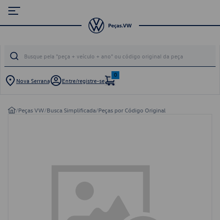
0
Nova Serrana
Entre/registre-se
/
Peças VW
/
Busca Simplificada
/
Peças por Código Original