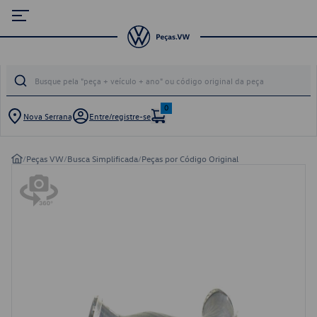
0
Nova Serrana
Entre/registre-se
/
Peças VW
/
Busca Simplificada
/
Peças por Código Original