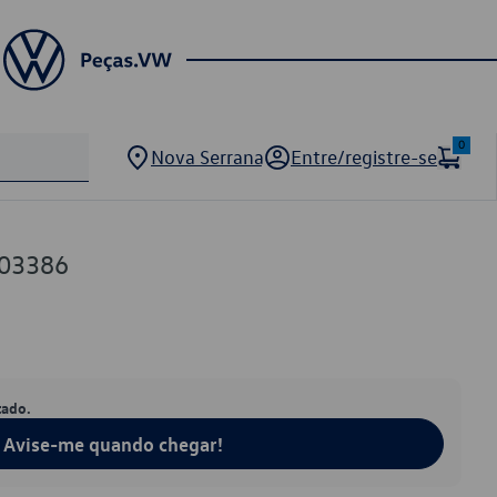
0
Nova Serrana
Entre/registre-se
03386
tado.
Avise-me quando chegar!