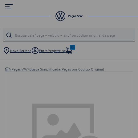
0
Nova Serrana
Entre/registre-se
/
Peças VW
/
Busca Simplificada
/
Peças por Código Original