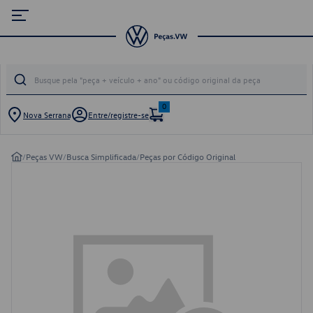
0
Nova Serrana
Entre/registre-se
/
Peças VW
/
Busca Simplificada
/
Peças por Código Original