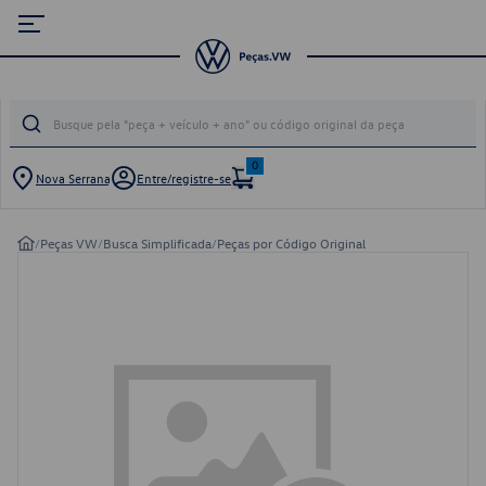
0
Nova Serrana
Entre/registre-se
/
Peças VW
/
Busca Simplificada
/
Peças por Código Original