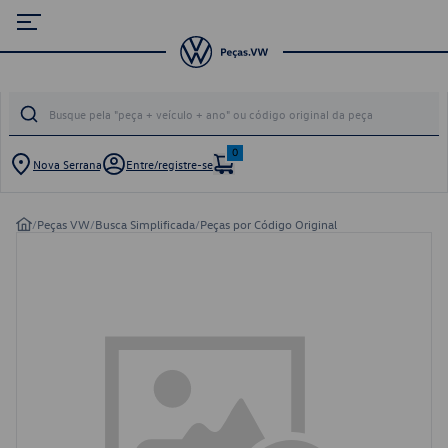
0
Nova Serrana
Entre/registre-se
/
Peças VW
/
Busca Simplificada
/
Peças por Código Original