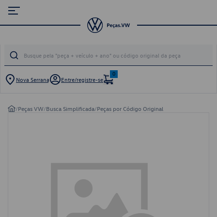
0
Nova Serrana
Entre/registre-se
/
Peças VW
/
Busca Simplificada
/
Peças por Código Original