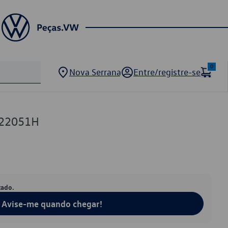
0
Nova Serrana
Entre/registre-se
122051H
tado.
Avise-me quando chegar!