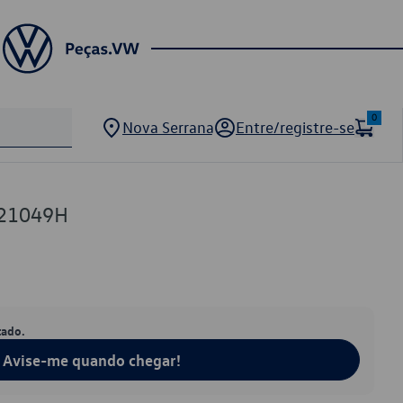
0
Nova Serrana
Entre/registre-se
121049H
tado.
Avise-me quando chegar!