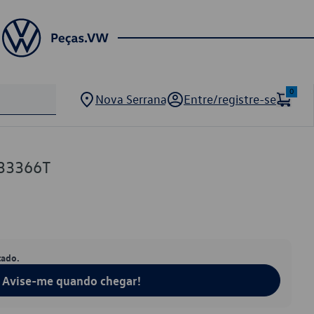
0
Nova Serrana
Entre/registre-se
33366T
tado.
Avise-me quando chegar!