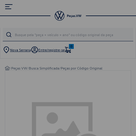
0
Nova Serrana
Entre/registre-se
/
Peças VW
/
Busca Simplificada
/
Peças por Código Original