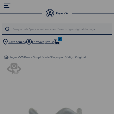
0
Nova Serrana
Entre/registre-se
/
Peças VW
/
Busca Simplificada
/
Peças por Código Original