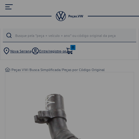
0
Nova Serrana
Entre/registre-se
/
Peças VW
/
Busca Simplificada
/
Peças por Código Original