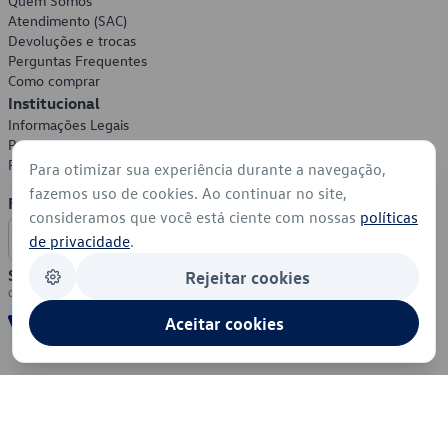
Quem Somos
Atendimento (SAC)
Devoluções e trocas
Perguntas Frequentes
Como comprar
Institucional
Informações Legais
Política de Privacidade
Política de Cookies
Para otimizar sua experiência durante a navegação,
fazemos uso de cookies. Ao continuar no site,
Formas de Pagamento
consideramos que você está ciente com nossas
políticas
de privacidade
.
Segurança
Rejeitar cookies
Aceitar cookies
© 2026 - Volkswagen do Brasil - Todos os direitos reservados