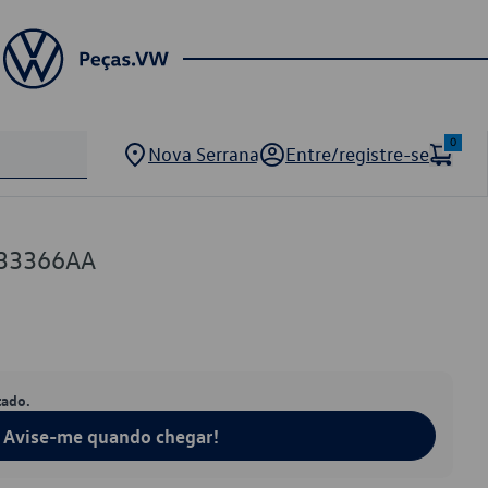
0
Nova Serrana
Entre/registre-se
133366AA
tado.
Avise-me quando chegar!