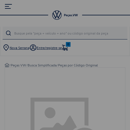
0
Nova Serrana
Entre/registre-se
/
Peças VW
/
Busca Simplificada
/
Peças por Código Original