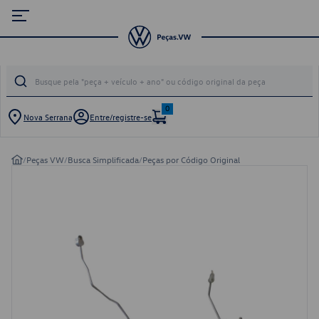
0
Nova Serrana
Entre/registre-se
/
Peças VW
/
Busca Simplificada
/
Peças por Código Original