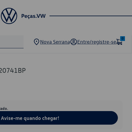
0
Nova Serrana
Entre/registre-se
20741BP
tado.
Avise-me quando chegar!