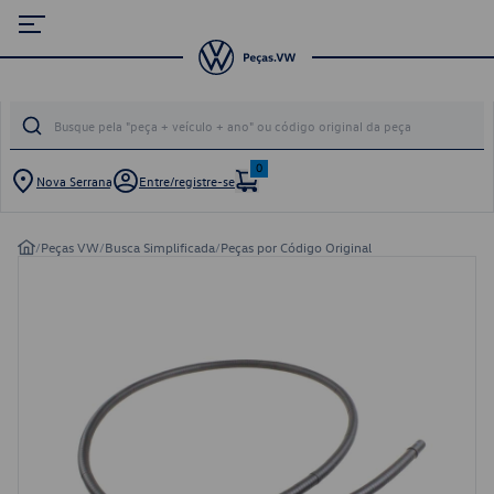
0
Nova Serrana
Entre/registre-se
/
Peças VW
/
Busca Simplificada
/
Peças por Código Original