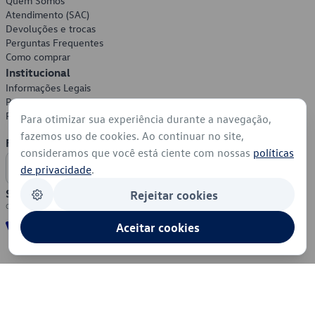
Quem Somos
Atendimento (SAC)
Devoluções e trocas
Perguntas Frequentes
Como comprar
Institucional
Informações Legais
Política de Privacidade
Política de Cookies
Para otimizar sua experiência durante a navegação,
fazemos uso de cookies. Ao continuar no site,
Formas de Pagamento
consideramos que você está ciente com nossas
políticas
de privacidade
.
Segurança
Rejeitar cookies
Aceitar cookies
© 2026 - Volkswagen do Brasil - Todos os direitos reservados