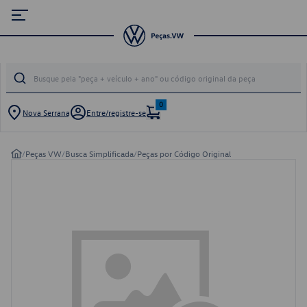
0
Nova Serrana
Entre/registre-se
/
Peças VW
/
Busca Simplificada
/
Peças por Código Original