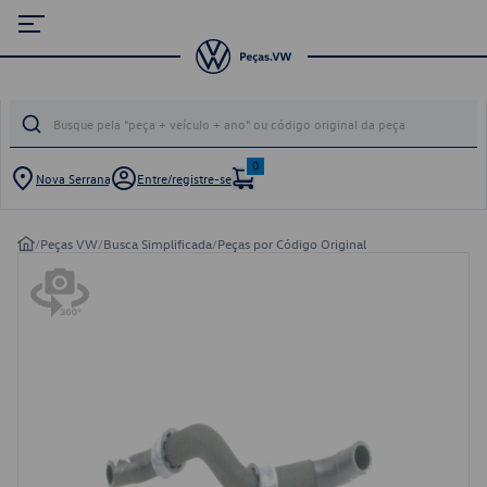
0
Nova Serrana
Entre/registre-se
/
Peças VW
/
Busca Simplificada
/
Peças por Código Original