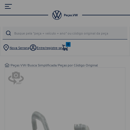
0
Nova Serrana
Entre/registre-se
/
Peças VW
/
Busca Simplificada
/
Peças por Código Original