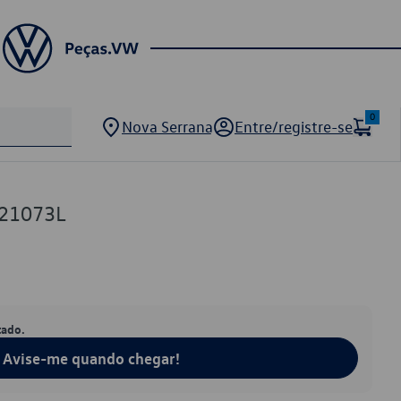
0
Nova Serrana
Entre/registre-se
21073L
tado.
Avise-me quando chegar!