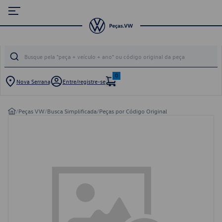
0
Nova Serrana
Entre/registre-se
/
Peças VW
/
Busca Simplificada
/
Peças por Código Original