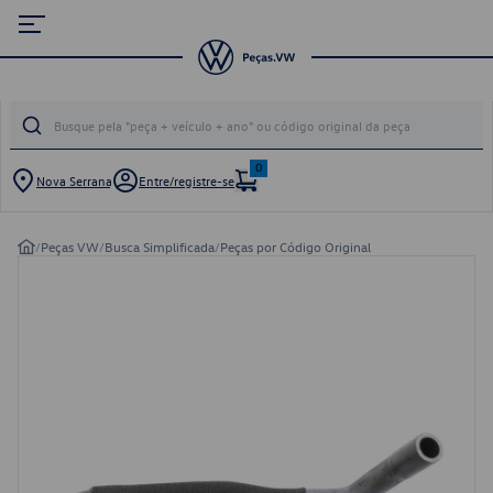
0
Nova Serrana
Entre/registre-se
/
Peças VW
/
Busca Simplificada
/
Peças por Código Original