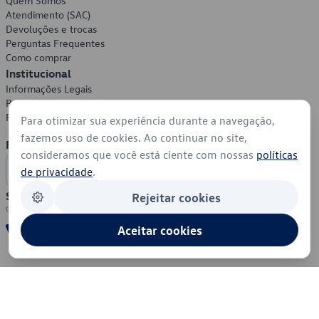
Quem Somos
Atendimento (SAC)
Devoluções e trocas
Perguntas Frequentes
Como comprar
Institucional
Informações Legais
Política de Privacidade
Política de Cookies
Para otimizar sua experiência durante a navegação,
fazemos uso de cookies. Ao continuar no site,
Formas de Pagamento
consideramos que você está ciente com nossas
políticas
de privacidade
.
Segurança
Rejeitar cookies
Aceitar cookies
© 2026 - Volkswagen do Brasil - Todos os direitos reservados