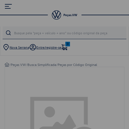
0
Nova Serrana
Entre/registre-se
/
Peças VW
/
Busca Simplificada
/
Peças por Código Original